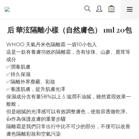
后 華泫隔離小樣（自然膚色） 1ml 20包
WHOO 天氣丹米色隔離霜 一袋10小包入
這是一款有養膚功效的隔離霜，含有珍珠、山參、鹿茸等
成分
✅潤養肌膚
✅持久保濕
✅隔離外界塵霾、彩妝
✅養護肌膚，提升肌膚光澤
保濕成分含有量58%以上💧滋潤不油膩，雖然遮瑕效果一
般般，
但是細膩的光澤感可以有效調整膚色，使妝容透徹乾淨。
👍作為保護皮膚的重要步驟
隔離霜是我們日常出行中比不可少的部分，不僅可以改善
膚色隔離彩妝和空氣污染