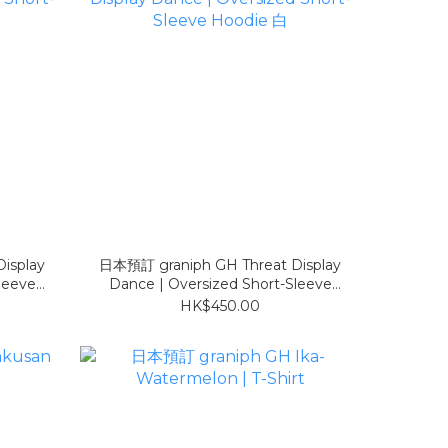
isplay
日本預訂 graniph GH Threat Display
leeve
Dance | Oversized Short-Sleeve
Hoodie 白
HK$450.00