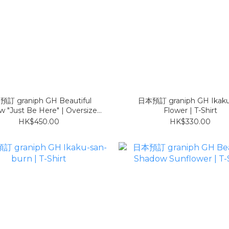
訂 graniph GH Beautiful
日本預訂 graniph GH Ikak
 "Just Be Here" | Oversized
Flower | T-Shirt
-Sleeve Hoodie COOL TOUCH
HK$450.00
HK$330.00
白