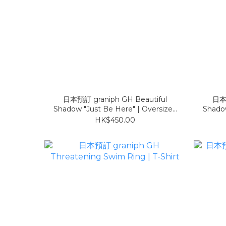
日本預訂 graniph GH Beautiful
日本預
Shadow "Just Be Here" | Oversized
Shadow
Short-Sleeve Hoodie COOL TOUCH
Short
HK$450.00
黑