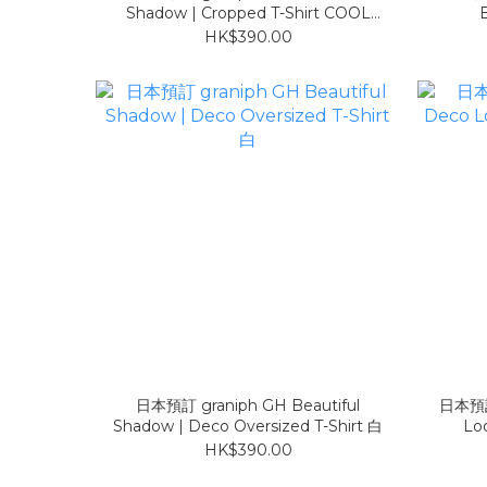
Shadow | Cropped T-Shirt COOL
B
TOUCH UV CUT
HK$390.00
日本預訂 graniph GH Beautiful
日本預訂 
Shadow | Deco Oversized T-Shirt 白
Loo
HK$390.00