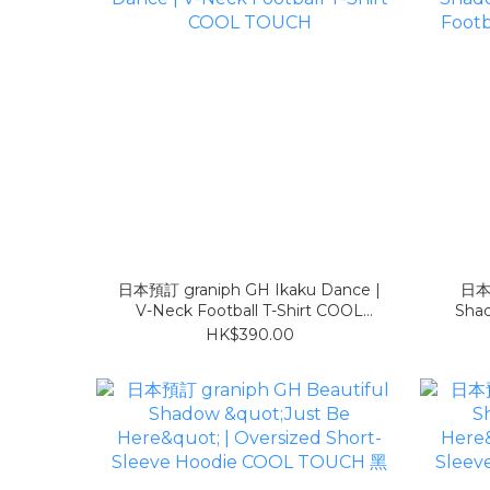
日本預訂 graniph GH Ikaku Dance |
日本預
V-Neck Football T-Shirt COOL
Shad
TOUCH
Foo
HK$390.00