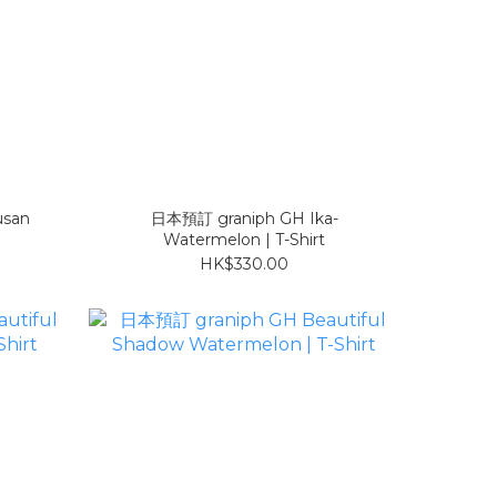
usan
日本預訂 graniph GH Ika-
Watermelon | T-Shirt
HK$330.00