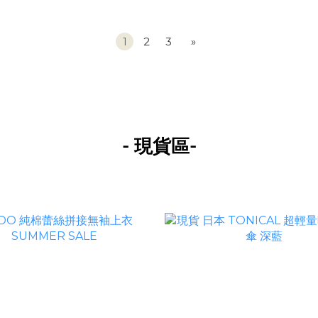
1
2
3
»
-
-
現貨區