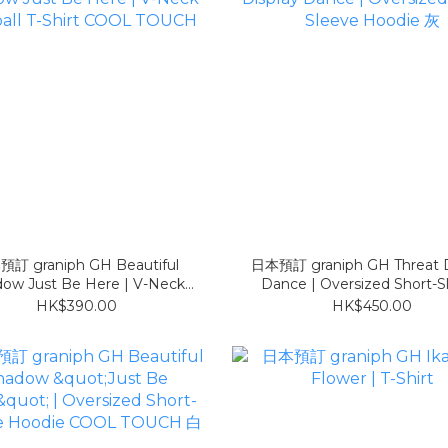
訂 graniph GH Beautiful
日本預訂 graniph GH Threat D
ow Just Be Here | V-Neck
Dance | Oversized Short-S
tball T-Shirt COOL TOUCH
Hoodie 灰
HK$390.00
HK$450.00