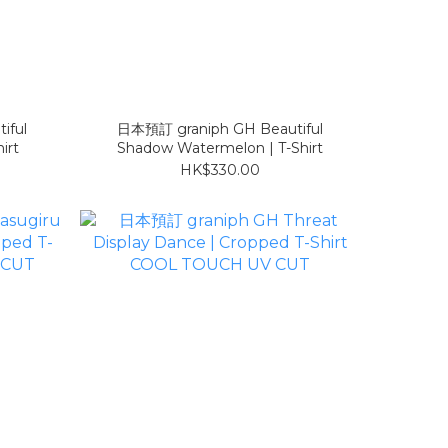
iful
日本預訂 graniph GH Beautiful
irt
Shadow Watermelon | T-Shirt
HK$330.00