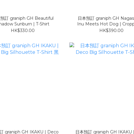
訂 graniph GH Beautiful
日本預訂 graniph GH Nagas
hadow Sunburn | T-Shirt
Inu Meets Hot Dog | Cropp
Shirt COOL TOU
HK$330.00
HK$390.00
graniph GH IKAKU | Deco
日本預訂 graniph GH IKAKU 