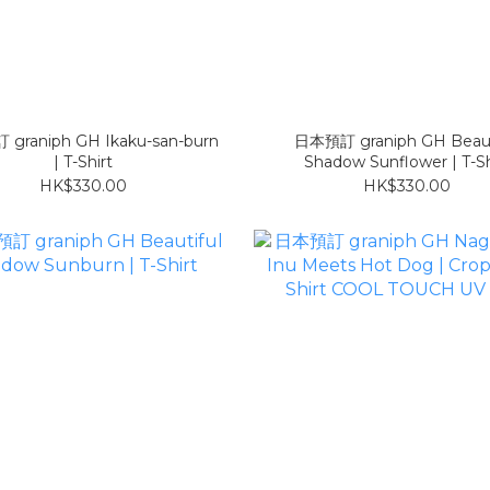
graniph GH Ikaku-san-burn
日本預訂 graniph GH Beaut
| T-Shirt
Shadow Sunflower | T-Sh
HK$330.00
HK$330.00