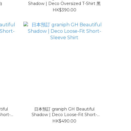
 白
Shadow | Deco Oversized T-Shirt 黑
HK$390.00
iful
日本預訂 graniph GH Beautiful
hort-
Shadow | Deco Loose-Fit Short-
Sleeve Shirt
HK$490.00