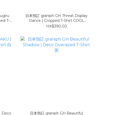
ugiru
日本預訂 graniph GH Threat Display
ed T-
Dance | Cropped T-Shirt COOL
CH UV CUT
TOUCH UV CUT
HK$390.00
| Deco
日本預訂 graniph GH Beautiful