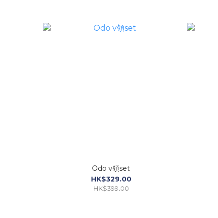
Odo v領set
HK$329.00
HK$399.00