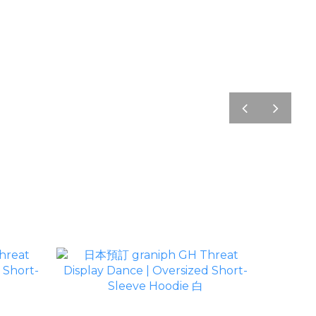
pre
nex
v
t