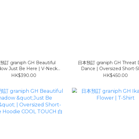
訂 graniph GH Beautiful
日本預訂 graniph GH Threat D
ow Just Be Here | V-Neck
Dance | Oversized Short-S
tball T-Shirt COOL TOUCH
Hoodie 灰
HK$390.00
HK$450.00