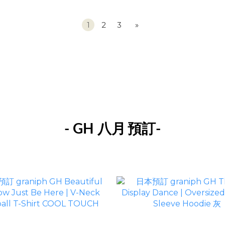
1
2
3
»
- GH 八月
預訂-