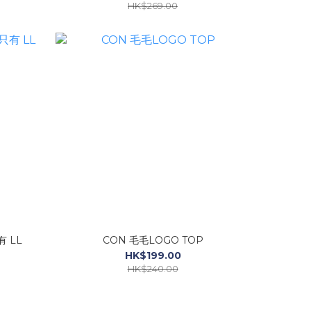
HK$269.00
有 LL
CON 毛毛LOGO TOP
HK$199.00
HK$240.00