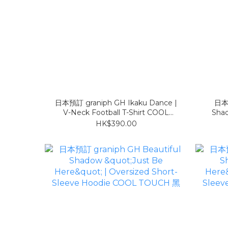
日本預訂 graniph GH Ikaku Dance |
日本預
V-Neck Football T-Shirt COOL
Shad
TOUCH
Foo
HK$390.00