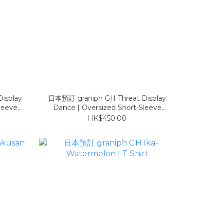
isplay
日本預訂 graniph GH Threat Display
leeve
Dance | Oversized Short-Sleeve
Hoodie 白
HK$450.00