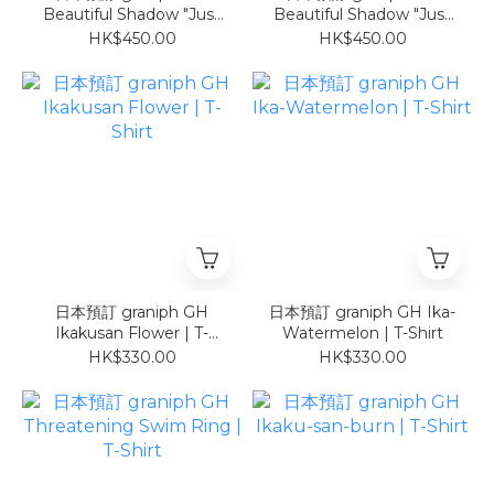
Beautiful Shadow "Just
Beautiful Shadow "Just
Be Here" | Oversized
Be Here" | Oversized
HK$450.00
HK$450.00
Short-Sleeve Hoodie
Short-Sleeve Hoodie
COOL TOUCH 黑
COOL TOUCH 白
日本預訂 graniph GH
日本預訂 graniph GH Ika-
Ikakusan Flower | T-
Watermelon | T-Shirt
Shirt
HK$330.00
HK$330.00