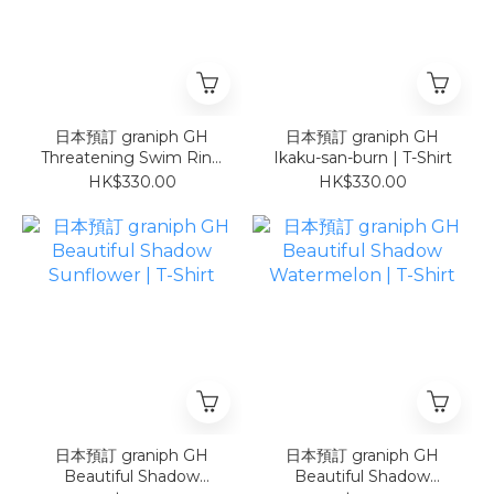
日本預訂 graniph GH
日本預訂 graniph GH
Threatening Swim Ring
Ikaku-san-burn | T-Shirt
| T-Shirt
HK$330.00
HK$330.00
日本預訂 graniph GH
日本預訂 graniph GH
Beautiful Shadow
Beautiful Shadow