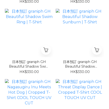
Sunflower | T-Shirt
Watermelon | T-Shirt
HK$330.00
HK$330.00
日本預訂 graniph GH
日本預訂 graniph GH
Beautiful Shadow Swim
Beautiful Shadow
Ring | T-Shirt
Sunburn | T-Shirt
HK$330.00
HK$330.00