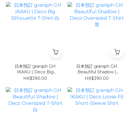
日本預訂 graniph GH
日本預訂 graniph GH
IKAKU | Deco Big
Beautiful Shadow |
Silhouette T-Shirt 白
Deco Oversized T-Shirt
HK$390.00
HK$390.00
黑