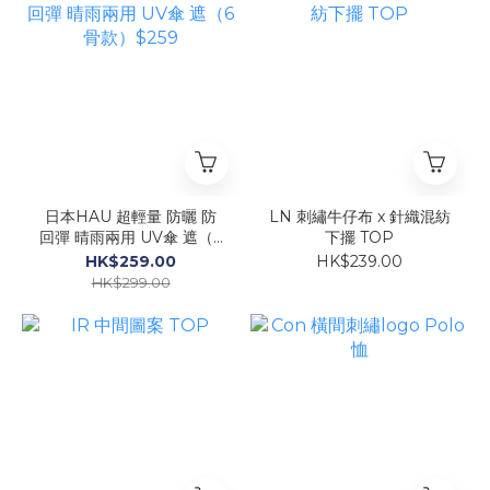
日本HAU 超輕量 防曬 防
LN 刺繡牛仔布 x 針織混紡
回彈 晴雨兩用 UV傘 遮（6
下擺 TOP
骨款）$259
HK$259.00
HK$239.00
HK$299.00