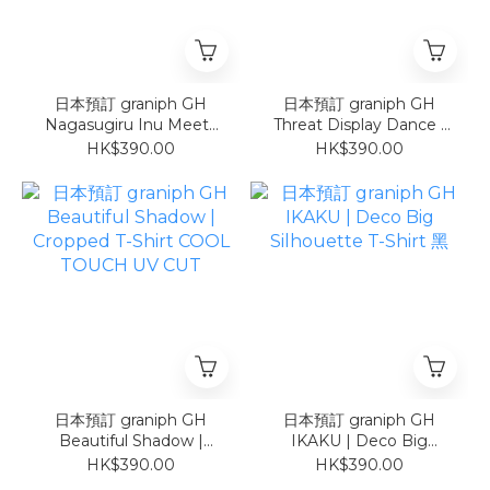
日本預訂 graniph GH
日本預訂 graniph GH
Nagasugiru Inu Meets
Threat Display Dance |
Hot Dog | Cropped T-
Cropped T-Shirt COOL
HK$390.00
HK$390.00
Shirt COOL TOUCH UV
TOUCH UV CUT
CUT
日本預訂 graniph GH
日本預訂 graniph GH
Beautiful Shadow |
IKAKU | Deco Big
Cropped T-Shirt COOL
Silhouette T-Shirt 黑
HK$390.00
HK$390.00
TOUCH UV CUT