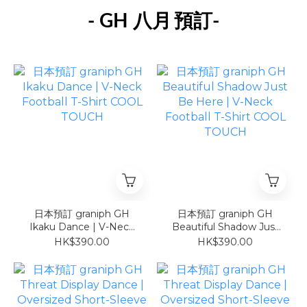
- GH 八月
預訂-
日本預訂 graniph GH
日本預訂 graniph GH
Ikaku Dance | V-Neck
Beautiful Shadow Just
Football T-Shirt COOL
Be Here | V-Neck
HK$390.00
HK$390.00
TOUCH
Football T-Shirt COOL
TOUCH