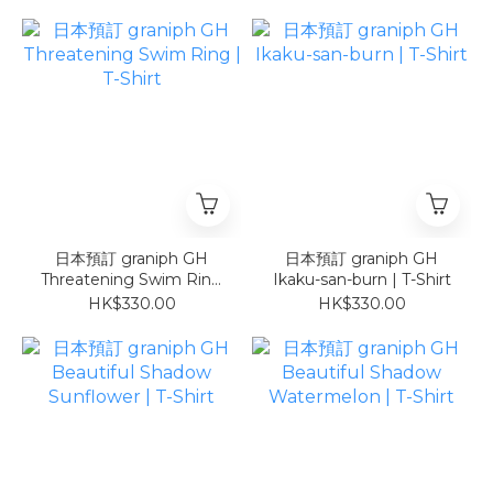
日本預訂 graniph GH
日本預訂 graniph GH
Threatening Swim Ring
Ikaku-san-burn | T-Shirt
| T-Shirt
HK$330.00
HK$330.00