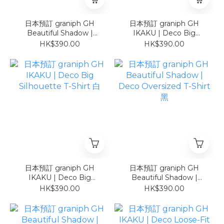
日本預訂 graniph GH
日本預訂 graniph GH
Beautiful Shadow |
IKAKU | Deco Big
Cropped T-Shirt COOL
Silhouette T-Shirt 黑
HK$390.00
HK$390.00
TOUCH UV CUT
日本預訂 graniph GH
日本預訂 graniph GH
IKAKU | Deco Big
Beautiful Shadow |
Silhouette T-Shirt 白
Deco Oversized T-Shirt
HK$390.00
HK$390.00
黑