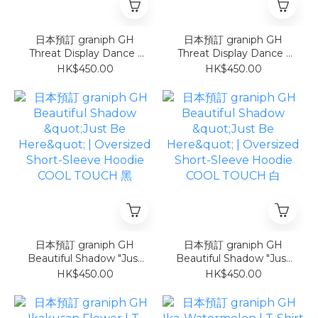
日本預訂 graniph GH
日本預訂 graniph GH
Threat Display Dance |
Threat Display Dance |
Oversized Short-Sleeve
Oversized Short-Sleeve
HK$450.00
HK$450.00
Hoodie 灰
Hoodie 白
日本預訂 graniph GH
日本預訂 graniph GH
Beautiful Shadow "Just
Beautiful Shadow "Just
Be Here" | Oversized
Be Here" | Oversized
HK$450.00
HK$450.00
Short-Sleeve Hoodie
Short-Sleeve Hoodie
COOL TOUCH 黑
COOL TOUCH 白