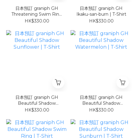
日本預訂 graniph GH
日本預訂 graniph GH
Threatening Swim Ring
Ikaku-san-burn | T-Shirt
| T-Shirt
HK$330.00
HK$330.00
日本預訂 graniph GH
日本預訂 graniph GH
Beautiful Shadow
Beautiful Shadow
Sunflower | T-Shirt
Watermelon | T-Shirt
HK$330.00
HK$330.00