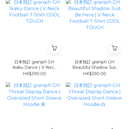
日本預訂 graniph GH
日本預訂 graniph GH
Ikaku Dance | V-Neck
Beautiful Shadow Just
Football T-Shirt COOL
Be Here | V-Neck
HK$390.00
HK$390.00
TOUCH
Football T-Shirt COOL
TOUCH