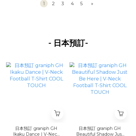
1
2
3
4
5
»
-
-
日本預訂
日本預訂 graniph GH
日本預訂 graniph GH
Ikaku Dance | V-Neck
Beautiful Shadow Just