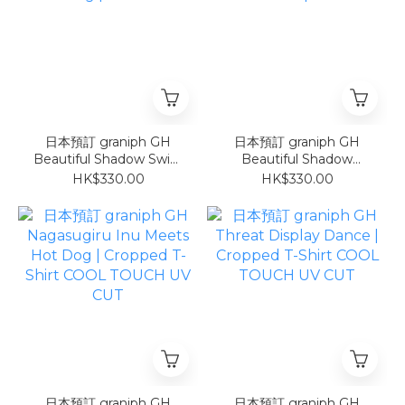
日本預訂 graniph GH
日本預訂 graniph GH
Beautiful Shadow Swim
Beautiful Shadow
Ring | T-Shirt
Sunburn | T-Shirt
HK$330.00
HK$330.00
日本預訂 graniph GH
日本預訂 graniph GH