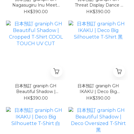
Nagasugiru Inu Meets
Threat Display Dance |
Hot Dog | Cropped T-
Cropped T-Shirt COOL
HK$390.00
HK$390.00
Shirt COOL TOUCH UV
TOUCH UV CUT
CUT
日本預訂 graniph GH
日本預訂 graniph GH
Beautiful Shadow |
IKAKU | Deco Big
Cropped T-Shirt COOL
Silhouette T-Shirt 黑
HK$390.00
HK$390.00
TOUCH UV CUT