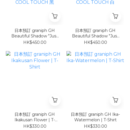
日本預訂 graniph GH
日本預訂 graniph GH
Beautiful Shadow "Just
Beautiful Shadow "Just
Be Here" | Oversized
Be Here" | Oversized
HK$450.00
HK$450.00
Short-Sleeve Hoodie
Short-Sleeve Hoodie
COOL TOUCH 黑
COOL TOUCH 白
日本預訂 graniph GH
日本預訂 graniph GH Ika-
Ikakusan Flower | T-
Watermelon | T-Shirt
Shirt
HK$330.00
HK$330.00