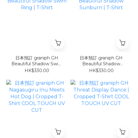
日本預訂 graniph GH
日本預訂 graniph GH
Beautiful Shadow Swim
Beautiful Shadow
Ring | T-Shirt
Sunburn | T-Shirt
HK$330.00
HK$330.00