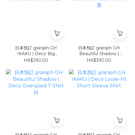
日本預訂 graniph GH
日本預訂 graniph GH
IKAKU | Deco Big
Beautiful Shadow |
Silhouette T-Shirt 白
Deco Oversized T-Shirt
HK$390.00
HK$390.00
黑