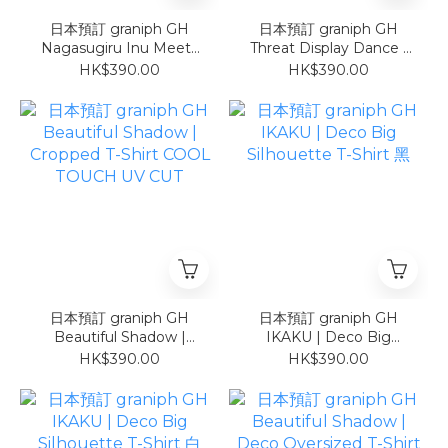
日本預訂 graniph GH
日本預訂 graniph GH
Nagasugiru Inu Meets
Threat Display Dance |
Hot Dog | Cropped T-
Cropped T-Shirt COOL
HK$390.00
HK$390.00
Shirt COOL TOUCH UV
TOUCH UV CUT
CUT
日本預訂 graniph GH
日本預訂 graniph GH
Beautiful Shadow |
IKAKU | Deco Big
Cropped T-Shirt COOL
Silhouette T-Shirt 黑
HK$390.00
HK$390.00
TOUCH UV CUT