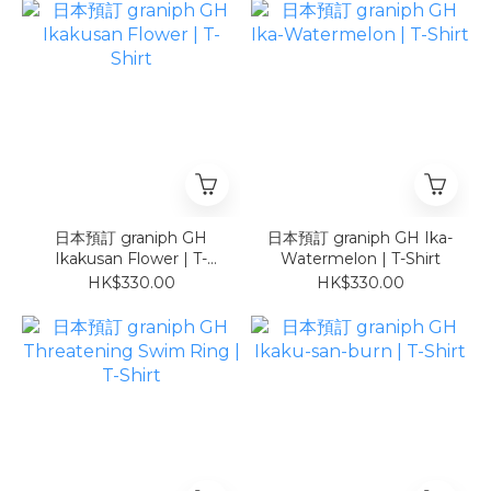
COOL TOUCH 黑
COOL TOUCH 白
日本預訂 graniph GH
日本預訂 graniph GH Ika-
Ikakusan Flower | T-
Watermelon | T-Shirt
Shirt
HK$330.00
HK$330.00