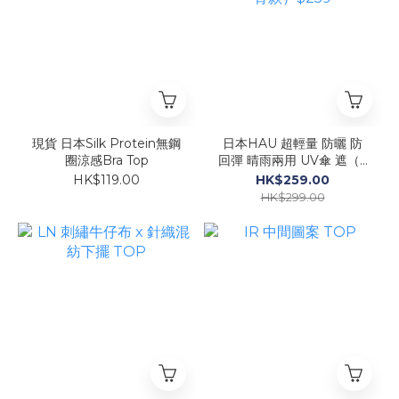
現貨 日本Silk Protein無鋼
日本HAU 超輕量 防曬 防
圈涼感Bra Top
回彈 晴雨兩用 UV傘 遮（6
骨款）$259
HK$119.00
HK$259.00
HK$299.00