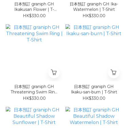
日本預訂 graniph GH
日本預訂 graniph GH Ika-
Ikakusan Flower | T-
Watermelon | T-Shirt
Shirt
HK$330.00
HK$330.00
日本預訂 graniph GH
日本預訂 graniph GH
Threatening Swim Ring
Ikaku-san-burn | T-Shirt
| T-Shirt
HK$330.00
HK$330.00