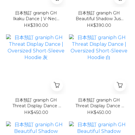
日本預訂 graniph GH
日本預訂 graniph GH
Ikaku Dance | V-Neck
Beautiful Shadow Just
Football T-Shirt COOL
Be Here | V-Neck
HK$390.00
HK$390.00
TOUCH
Football T-Shirt COOL
TOUCH
日本預訂 graniph GH
日本預訂 graniph GH
Threat Display Dance |
Threat Display Dance |
Oversized Short-Sleeve
Oversized Short-Sleeve
HK$450.00
HK$450.00
Hoodie 灰
Hoodie 白