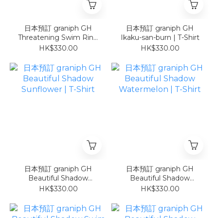
日本預訂 graniph GH
日本預訂 graniph GH
Threatening Swim Ring
Ikaku-san-burn | T-Shirt
| T-Shirt
HK$330.00
HK$330.00
日本預訂 graniph GH
日本預訂 graniph GH
Beautiful Shadow
Beautiful Shadow
Sunflower | T-Shirt
Watermelon | T-Shirt
HK$330.00
HK$330.00