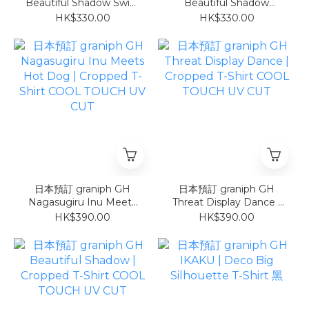
Beautiful Shadow Swim
Beautiful Shadow
Ring | T-Shirt
Sunburn | T-Shirt
HK$330.00
HK$330.00
日本預訂 graniph GH
日本預訂 graniph GH
Nagasugiru Inu Meets
Threat Display Dance |
Hot Dog | Cropped T-
Cropped T-Shirt COOL
HK$390.00
HK$390.00
Shirt COOL TOUCH UV
TOUCH UV CUT
CUT