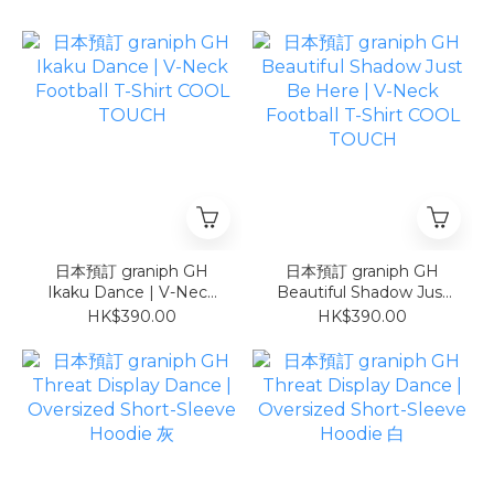
日本預訂 graniph GH
日本預訂 graniph GH
Ikaku Dance | V-Neck
Beautiful Shadow Just
Football T-Shirt COOL
Be Here | V-Neck
HK$390.00
HK$390.00
TOUCH
Football T-Shirt COOL
TOUCH