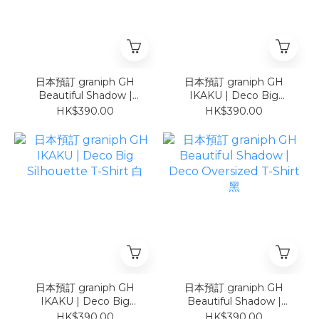
日本預訂 graniph GH
日本預訂 graniph GH
Beautiful Shadow |
IKAKU | Deco Big
Cropped T-Shirt COOL
Silhouette T-Shirt 黑
HK$390.00
HK$390.00
TOUCH UV CUT
日本預訂 graniph GH
日本預訂 graniph GH
IKAKU | Deco Big
Beautiful Shadow |
Silhouette T-Shirt 白
Deco Oversized T-Shirt
HK$390.00
HK$390.00