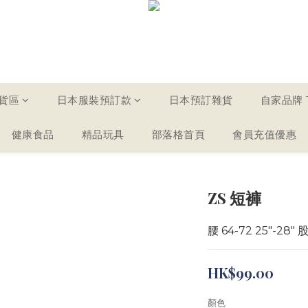
貨區
日本服裝預訂款
日本預訂雜貨
自家品牌 T
健康食品
精品玩具
部落格首頁
會員充值優惠
ZS 短褲
腰 64-72 25"-28" 股
HK$99.00
顏色