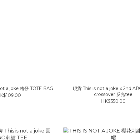
ot a joke 格仔 TOTE BAG
現貨 This is not a joke x 2nd A
crossover 反光tee
K$109.00
HK$350.00