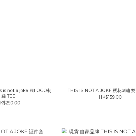
is not a joke 圓LOGO剌
THIS IS NOT A JOKE 櫻花刺繡
繡 TEE
HK$159.00
K$250.00