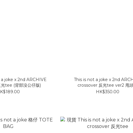
t a joke x 2nd ARCHIVE
This is not a joke x 2nd ARC
r 反光tee (背部沒公仔版)
crossover 反光tee ver2 甩
K$189.00
HK$350.00